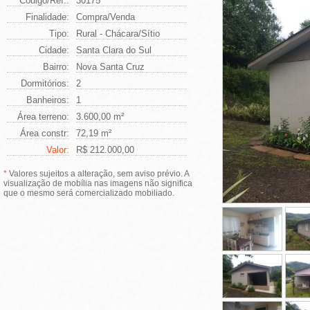
Código/Ref.:
30175
Finalidade:
Compra/Venda
Tipo:
Rural - Chácara/Sítio
Cidade:
Santa Clara do Sul
Bairro:
Nova Santa Cruz
Dormitórios:
2
Banheiros:
1
Área terreno:
3.600,00 m²
Área constr:
72,19 m²
Valor:
R$ 212.000,00
*
Valores sujeitos a alteração, sem aviso prévio. A
visualização de mobília nas imagens não significa
que o mesmo será comercializado mobiliado.